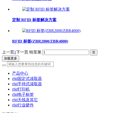
定制 RFID 标签解决方案
RFID 标签(ZBR2000/ZBR4000)
上一页
1
下一页
转至第
加载更多
产品中心
rfid固定式读取器
rfid手持式读取器
rfid打印机
rfid电子标签
rfid天线及其它
rfid行业硬件