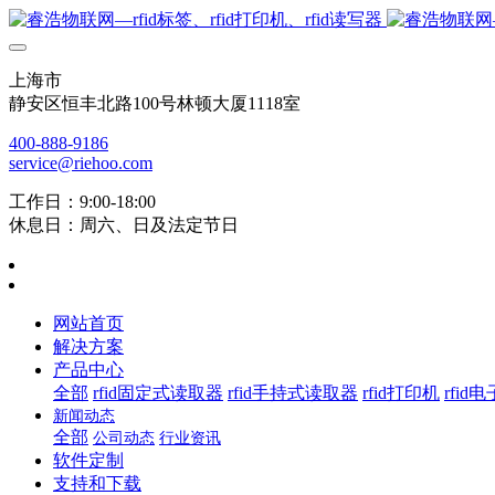
上海市
静安区恒丰北路100号林顿大厦1118室
400-888-9186
service@riehoo.com
工作日：9:00-18:00
休息日：周六、日及法定节日
网站首页
解决方案
产品中心
全部
rfid固定式读取器
rfid手持式读取器
rfid打印机
rfid
新闻动态
全部
公司动态
行业资讯
软件定制
支持和下载