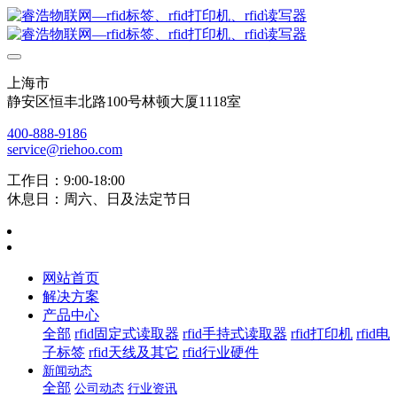
上海市
静安区恒丰北路100号林顿大厦1118室
400-888-9186
service@riehoo.com
工作日：9:00-18:00
休息日：周六、日及法定节日
网站首页
解决方案
产品中心
全部
rfid固定式读取器
rfid手持式读取器
rfid打印机
rfid电
子标签
rfid天线及其它
rfid行业硬件
新闻动态
全部
公司动态
行业资讯